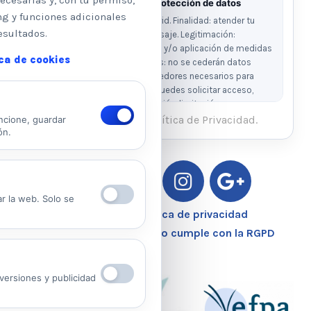
ecesarias y, con tu permiso,
Información básica sobre protección de datos
ng y funciones adicionales
Responsable: Psicologos Madrid. Finalidad: atender tu
esultados.
solicitud y responder a tu mensaje. Legitimación:
consentimiento del interesado y/o aplicación de medidas
ica de cookies
precontractuales. Destinatarios: no se cederán datos
salvo obligación legal o proveedores necesarios para
prestar el servicio. Derechos: puedes solicitar acceso,
rectificación, supresión, oposición, limitación y
portabilidad escribiendo al email legal indicado.
He leído y acepto la Política de Privacidad.
ncione, guardar
ón.
Ver Política de Privacidad
Ver Política de Cookies
ar la web. Solo se
Aviso Legal – Política de privacidad
Nuestro Centro Sanitario cumple con la RGPD
ersiones y publicidad