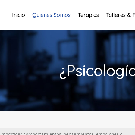
Inicio
Quienes Somos
Terapias
Talleres & 
¿Psicologí
n modificar comportamientos, pensamientos, emociones o