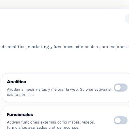
Subscribete a nuestra newslett
 de analítica, marketing y funciones adicionales para mejorar l
Información básica sobre protección de datos
Analítica
Responsable: Psicologos Madrid. Finalidad:
Ayudan a medir visitas y mejorar la web. Solo se activan si
atender tu solicitud y responder a tu mensaje.
das tu permiso.
Legitimación: consentimiento del interesado y/o
aplicación de medidas precontractuales.
Destinatarios: no se cederán datos salvo
Funcionales
obligación legal o proveedores necesarios para
prestar el servicio. Derechos: puedes solicitar
Activan funciones externas como mapas, vídeos,
formularios avanzados u otros recursos.
acceso, rectificación, supresión, oposición,
He leído y acepto la Política de