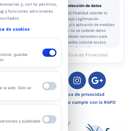
ecesarias y, con tu permiso,
Información básica sobre protección de datos
ng y funciones adicionales
Responsable: Psicologos Madrid. Finalidad: atender tu
esultados.
solicitud y responder a tu mensaje. Legitimación:
consentimiento del interesado y/o aplicación de medidas
ica de cookies
precontractuales. Destinatarios: no se cederán datos
salvo obligación legal o proveedores necesarios para
prestar el servicio. Derechos: puedes solicitar acceso,
rectificación, supresión, oposición, limitación y
portabilidad escribiendo al email legal indicado.
He leído y acepto la Política de Privacidad.
ncione, guardar
ón.
Ver Política de Privacidad
Ver Política de Cookies
ar la web. Solo se
Aviso Legal – Política de privacidad
Nuestro Centro Sanitario cumple con la RGPD
ersiones y publicidad