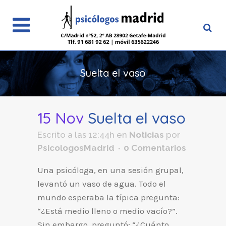
Suelta el vaso
15 Nov
Suelta el vaso
Escrito a las 12:44h
en
Noticias
por
PsicologosMadrid
0 Comentarios
Una psicóloga, en una sesión grupal,
levantó un vaso de agua. Todo el
mundo esperaba la típica pregunta:
“¿Está medio lleno o medio vacío?”.
Sin embargo, preguntó: “¿Cuánto