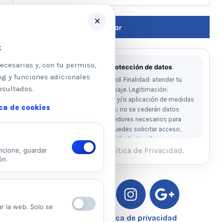
×
s
ecesarias y, con tu permiso,
Información básica sobre protección de datos
ng y funciones adicionales
Responsable: Psicologos Madrid. Finalidad: atender tu
esultados.
solicitud y responder a tu mensaje. Legitimación:
consentimiento del interesado y/o aplicación de medidas
ica de cookies
precontractuales. Destinatarios: no se cederán datos
salvo obligación legal o proveedores necesarios para
prestar el servicio. Derechos: puedes solicitar acceso,
rectificación, supresión, oposición, limitación y
portabilidad escribiendo al email legal indicado.
He leído y acepto la Política de Privacidad.
ncione, guardar
ón.
Ver Política de Privacidad
Ver Política de Cookies
ar la web. Solo se
Aviso Legal – Política de privacidad