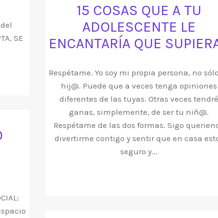
15 COSAS QUE A TU
ADOLESCENTE LE
 del
TA, SE
ENCANTARÍA QUE SUPIER
Respétame. Yo soy mi propia persona, no sólo
hij@. Puede que a veces tenga opiniones
diferentes de las tuyas. Otras veces tendr
ganas, simplemente, de ser tu niñ@.
Respétame de las dos formas. Sigo querien
O
divertirme contigo y sentir que en casa est
seguro y...
CIAL:
espacio