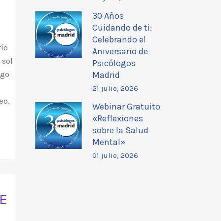
30 Años
Cuidando de ti:
Celebrando el
río
Aniversario de
 sol
Psicólogos
ego
Madrid
21 julio, 2026
eo,
Webinar Gratuito
«Reflexiones
sobre la Salud
Mental»
01 julio, 2026
E