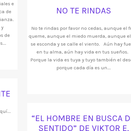
iales e
NO TE RINDAS
ca de
ianza.
 y
No te rindas por favor no cedas, aunque el f
os de
queme, aunque el miedo muerda, aunque el
...
se esconda y se calle el viento. Aún hay fu
en tu alma, aún hay vida en tus sueños.
Porque la vida es tuya y tuyo también el des
porque cada día es un...
NTE
uí...
“EL HOMBRE EN BUSCA D
SENTIDO” DE VIKTOR E.