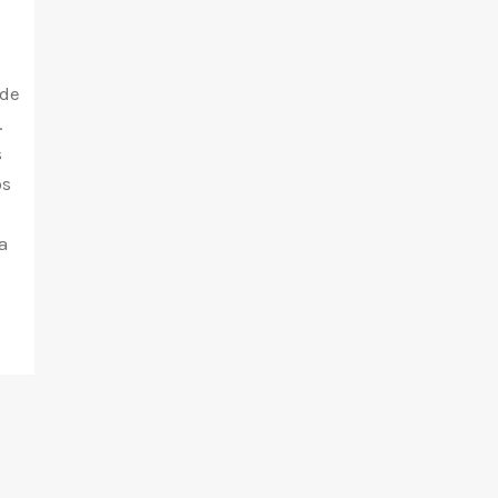
 de
.
s
os
s
a