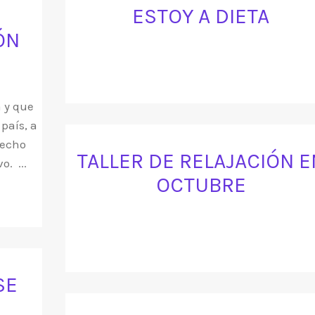
L
ESTOY A DIETA
ÓN
a y que
país, a
hecho
TALLER DE RELAJACIÓN E
o. ...
OCTUBRE
SE