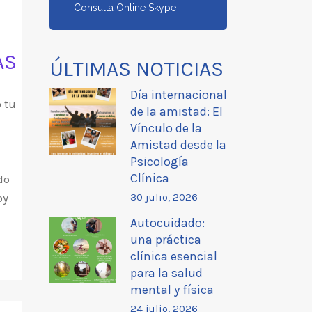
Consulta Online Skype
AS
ÚLTIMAS NOTICIAS
Día internacional
 tu
de la amistad: El
Vínculo de la
é
Amistad desde la
Psicología
Clínica
do
oy
30 julio, 2026
Autocuidado:
una práctica
clínica esencial
para la salud
mental y física
24 julio, 2026