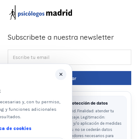
Subscribete a nuestra newsletter
×
s
ecesarias y, con tu permiso,
Información básica sobre protección de datos
ng y funciones adicionales
Responsable: Psicologos Madrid. Finalidad: atender tu
esultados.
solicitud y responder a tu mensaje. Legitimación:
consentimiento del interesado y/o aplicación de medidas
ica de cookies
precontractuales. Destinatarios: no se cederán datos
salvo obligación legal o proveedores necesarios para