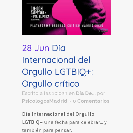
28 Jun
Día
Internacional del
Orgullo LGTBIQ+:
Orgullo crítico
Escrito a las 10:02h
en
Día De...
por
PsicologosMadrid
0 Comentarios
Día Internacional del Orgullo
LGTBIQ+
Una fecha para celebrar… y
también para pensar.