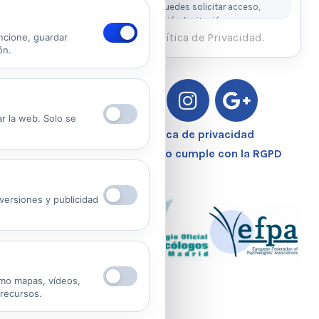
prestar el servicio. Derechos: puedes solicitar acceso,
rectificación, supresión, oposición, limitación y
portabilidad escribiendo al email legal indicado.
He leído y acepto la Política de Privacidad.
ncione, guardar
ón.
Ver Política de Privacidad
Ver Política de Cookies
ar la web. Solo se
Aviso Legal – Política de privacidad
Nuestro Centro Sanitario cumple con la RGPD
ersiones y publicidad
mo mapas, vídeos,
 recursos.