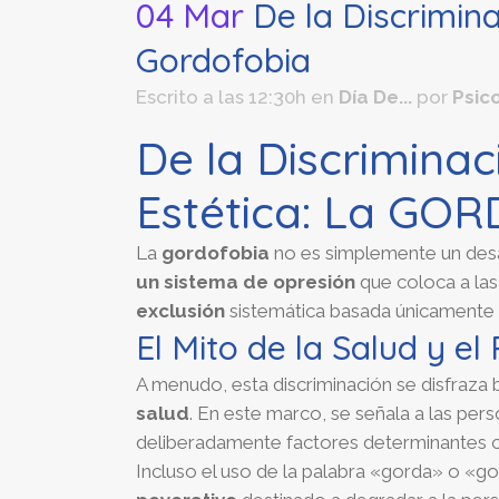
04 Mar
De la Discriminac
Gordofobia
Escrito a las 12:30h
en
Día De...
por
Psic
De la Discriminac
Estética: La GO
La
gordofobia
no es simplemente un desa
un sistema de opresión
que coloca a la
exclusión
sistemática basada únicamente 
El Mito de la Salud y el 
A menudo, esta discriminación se disfraz
salud
. En este marco, se señala a las p
deliberadamente factores determinantes
Incluso el uso de la palabra «gorda» o «