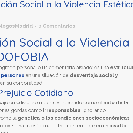
ión Social a la Violencia Estétic
ologosMadrid
0 Comentarios
ión Social a la Violencia
RDOFOBIA
grado personal o un comentario aislado; es una
estructu
s
personas
en una situación de
desventaja social y
en su corporalidad
Prejuicio Cotidiano
a bajo un «discurso médico» conocido como el
mito de la
ersonas gordas como
irresponsables
, ignorando
 como la
genética o las condiciones socioeconómicas
gordo» se ha transformado frecuentemente en un
insulto