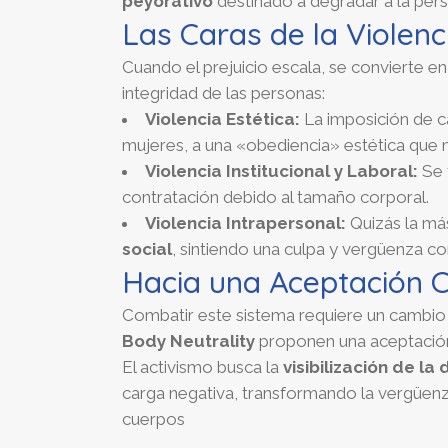
peyorativo
destinado a degradar a la per
Las Caras de la Violenc
Cuando el prejuicio escala, se convierte e
integridad de las personas:
Violencia Estética:
La imposición de cá
mujeres, a una «obediencia» estética que 
Violencia Institucional y Laboral:
Se 
contratación debido al tamaño corporal.
Violencia Intrapersonal:
Quizás la más
social
, sintiendo una culpa y vergüenza co
Hacia una Aceptación C
Combatir este sistema requiere un cambi
Body Neutrality
proponen una aceptación 
El activismo busca la
visibilización de la
carga negativa, transformando la vergüen
cuerpos