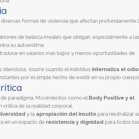
sona.
ia
n diversas formas de violencia que afectan profundamente 
nones de belleza irreales que obligan, especialmente a la
mina su autoestima
traduce en salarios más bajos y menos oportunidades de
 silenciosa, ocurre cuando el individuo
internaliza el odio
nstantes por el simple hecho de existir en su propio cuerp
rítica
o de paradigma. Movimientos como el
Body Positive
y el
crítica de la realidad corporal
.
 diversidad
y la
apropiación del insulto
para neutralizar s
za en un espacio de
resistencia y dignidad
para todos lo