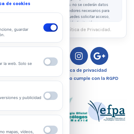
ica de cookies
precontractuales. Destinatarios: no se cederán datos
salvo obligación legal o proveedores necesarios para
prestar el servicio. Derechos: puedes solicitar acceso,
rectificación, supresión, oposición, limitación y
portabilidad escribiendo al email legal indicado.
He leído y acepto la Política de Privacidad.
ncione, guardar
ón.
Ver Política de Privacidad
Ver Política de Cookies
ar la web. Solo se
Aviso Legal – Política de privacidad
Nuestro Centro Sanitario cumple con la RGPD
ersiones y publicidad
mo mapas, vídeos,