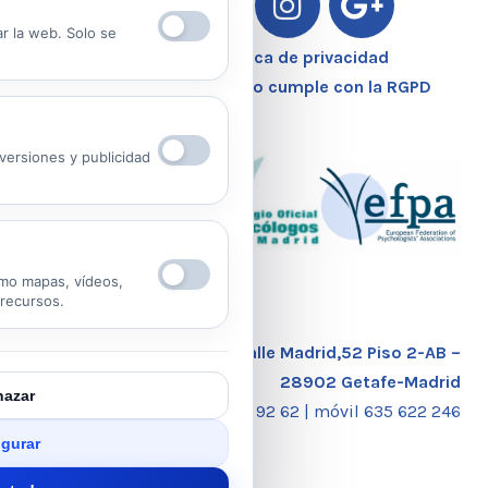
ar la web. Solo se
Aviso Legal – Política de privacidad
Nuestro Centro Sanitario cumple con la RGPD
ersiones y publicidad
mo mapas, vídeos,
 recursos.
Calle Madrid,52 Piso 2-AB –
28902 Getafe-Madrid
azar
tlf. 91 681 92 62 |
móvil 635 622 246
gurar