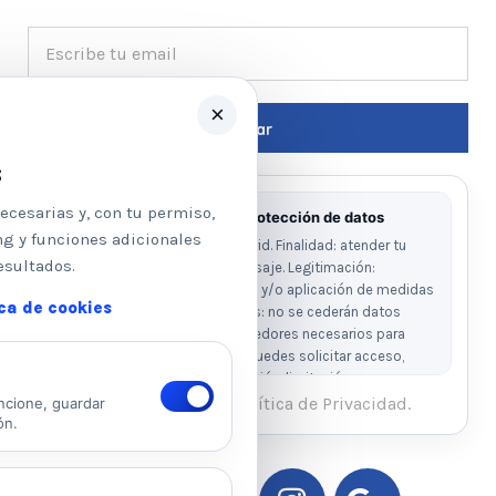
×
s
ecesarias y, con tu permiso,
Información básica sobre protección de datos
ng y funciones adicionales
Responsable: Psicologos Madrid. Finalidad: atender tu
esultados.
solicitud y responder a tu mensaje. Legitimación:
consentimiento del interesado y/o aplicación de medidas
ica de cookies
precontractuales. Destinatarios: no se cederán datos
salvo obligación legal o proveedores necesarios para
prestar el servicio. Derechos: puedes solicitar acceso,
rectificación, supresión, oposición, limitación y
portabilidad escribiendo al email legal indicado.
He leído y acepto la Política de Privacidad.
ncione, guardar
ón.
Ver Política de Privacidad
Ver Política de Cookies