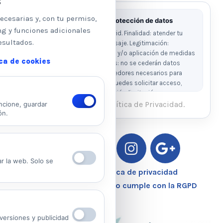
s
ecesarias y, con tu permiso,
Información básica sobre protección de datos
ng y funciones adicionales
Responsable: Psicologos Madrid. Finalidad: atender tu
esultados.
solicitud y responder a tu mensaje. Legitimación:
consentimiento del interesado y/o aplicación de medidas
ica de cookies
precontractuales. Destinatarios: no se cederán datos
salvo obligación legal o proveedores necesarios para
prestar el servicio. Derechos: puedes solicitar acceso,
rectificación, supresión, oposición, limitación y
portabilidad escribiendo al email legal indicado.
He leído y acepto la Política de Privacidad.
ncione, guardar
ón.
Ver Política de Privacidad
Ver Política de Cookies
ar la web. Solo se
Aviso Legal – Política de privacidad
Nuestro Centro Sanitario cumple con la RGPD
ersiones y publicidad