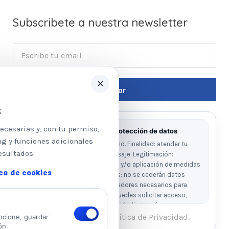
Subscribete a nuestra newsletter
×
s
ecesarias y, con tu permiso,
Información básica sobre protección de datos
ng y funciones adicionales
Responsable: Psicologos Madrid. Finalidad: atender tu
esultados.
solicitud y responder a tu mensaje. Legitimación:
consentimiento del interesado y/o aplicación de medidas
ica de cookies
precontractuales. Destinatarios: no se cederán datos
salvo obligación legal o proveedores necesarios para
prestar el servicio. Derechos: puedes solicitar acceso,
rectificación, supresión, oposición, limitación y
portabilidad escribiendo al email legal indicado.
He leído y acepto la Política de Privacidad.
ncione, guardar
ón.