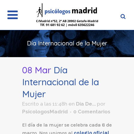
Día Internacional de la Mujer
08 Mar
Día
Internacional de la
Mujer
Escrito a las 11:48h
en
Día De...
por
PsicologosMadrid
0 Comentarios
El día de la mujer se celebra cada 8 de
marzo. Nos unimos al
colegio oficial