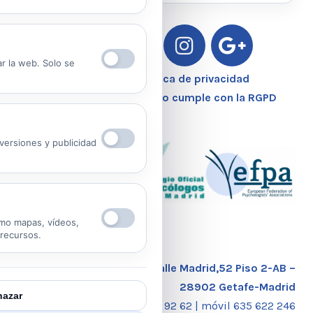
Ver Política de Privacidad
Ver Política de Cookies
ar la web. Solo se
Aviso Legal – Política de privacidad
Nuestro Centro Sanitario cumple con la RGPD
ersiones y publicidad
mo mapas, vídeos,
 recursos.
Calle Madrid,52 Piso 2-AB –
28902 Getafe-Madrid
azar
tlf. 91 681 92 62 |
móvil 635 622 246