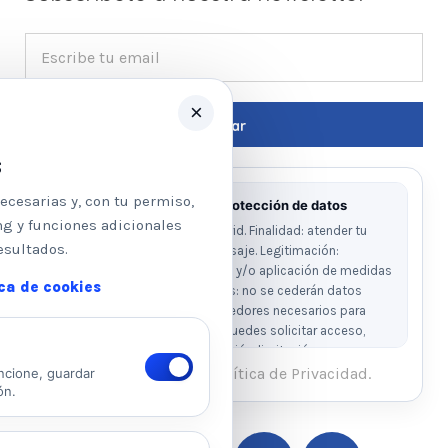
×
s
ecesarias y, con tu permiso,
Información básica sobre protección de datos
ng y funciones adicionales
Responsable: Psicologos Madrid. Finalidad: atender tu
esultados.
solicitud y responder a tu mensaje. Legitimación:
consentimiento del interesado y/o aplicación de medidas
ica de cookies
precontractuales. Destinatarios: no se cederán datos
salvo obligación legal o proveedores necesarios para
prestar el servicio. Derechos: puedes solicitar acceso,
rectificación, supresión, oposición, limitación y
portabilidad escribiendo al email legal indicado.
He leído y acepto la Política de Privacidad.
ncione, guardar
ón.
Ver Política de Privacidad
Ver Política de Cookies