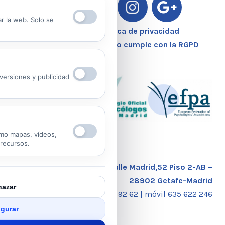
ar la web. Solo se
Aviso Legal – Política de privacidad
Nuestro Centro Sanitario cumple con la RGPD
ersiones y publicidad
mo mapas, vídeos,
 recursos.
Calle Madrid,52 Piso 2-AB –
28902 Getafe-Madrid
azar
tlf. 91 681 92 62 |
móvil 635 622 246
gurar