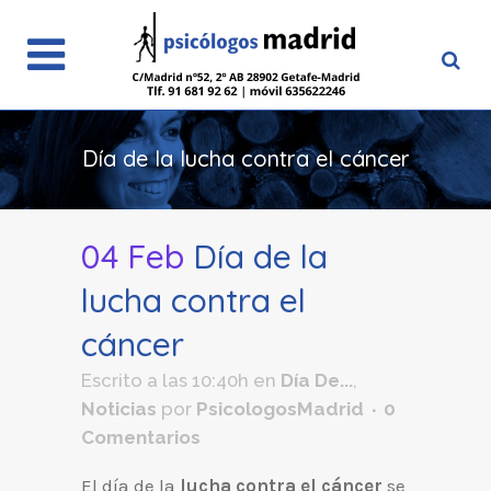
Día de la lucha contra el cáncer
04 Feb
Día de la
lucha contra el
cáncer
Escrito a las 10:40h
en
Día De...
,
Noticias
por
PsicologosMadrid
0
Comentarios
El día de la
lucha contra el cáncer
se