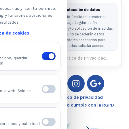
ecesarias y, con tu permiso,
Información básica sobre protección de datos
ng y funciones adicionales
Responsable: Psicologos Madrid. Finalidad: atender tu
esultados.
solicitud y responder a tu mensaje. Legitimación:
consentimiento del interesado y/o aplicación de medidas
ica de cookies
precontractuales. Destinatarios: no se cederán datos
salvo obligación legal o proveedores necesarios para
prestar el servicio. Derechos: puedes solicitar acceso,
rectificación, supresión, oposición, limitación y
portabilidad escribiendo al email legal indicado.
He leído y acepto la Política de Privacidad.
ncione, guardar
ón.
Ver Política de Privacidad
Ver Política de Cookies
ar la web. Solo se
Aviso Legal – Política de privacidad
Nuestro Centro Sanitario cumple con la RGPD
ersiones y publicidad