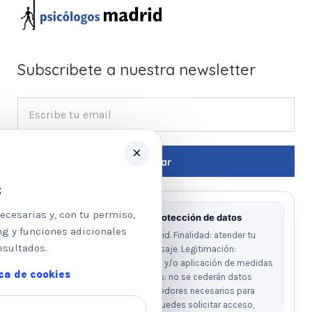
Subscribete a nuestra newsletter
×
s
ecesarias y, con tu permiso,
Información básica sobre protección de datos
ng y funciones adicionales
Responsable: Psicologos Madrid. Finalidad: atender tu
esultados.
solicitud y responder a tu mensaje. Legitimación:
consentimiento del interesado y/o aplicación de medidas
ica de cookies
precontractuales. Destinatarios: no se cederán datos
salvo obligación legal o proveedores necesarios para
prestar el servicio. Derechos: puedes solicitar acceso,