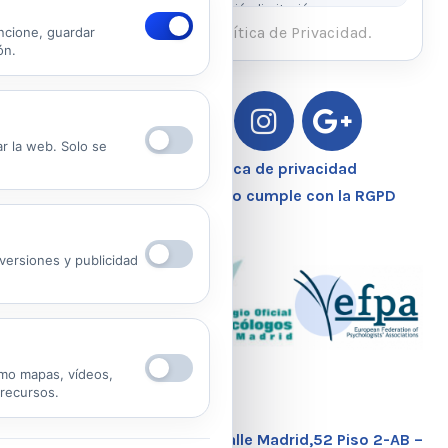
rectificación, supresión, oposición, limitación y
portabilidad escribiendo al email legal indicado.
He leído y acepto la Política de Privacidad.
ncione, guardar
ón.
Ver Política de Privacidad
Ver Política de Cookies
ar la web. Solo se
Aviso Legal – Política de privacidad
Nuestro Centro Sanitario cumple con la RGPD
ersiones y publicidad
mo mapas, vídeos,
 recursos.
Calle Madrid,52 Piso 2-AB –