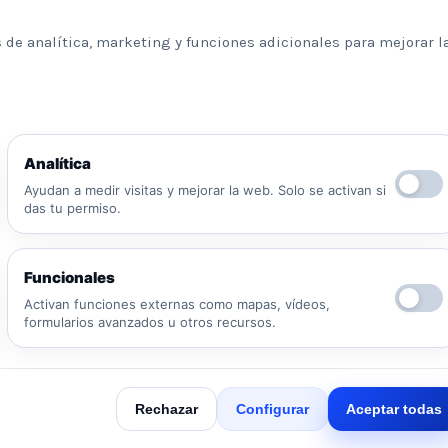
 de analítica, marketing y funciones adicionales para mejorar l
Información básica sobre protección de datos
Analítica
Responsable: Psicologos Madrid. Finalidad:
Ayudan a medir visitas y mejorar la web. Solo se activan si
atender tu solicitud y responder a tu mensaje.
das tu permiso.
Legitimación: consentimiento del interesado y/o
aplicación de medidas precontractuales.
Destinatarios: no se cederán datos salvo
Funcionales
obligación legal o proveedores necesarios para
prestar el servicio. Derechos: puedes solicitar
Activan funciones externas como mapas, vídeos,
formularios avanzados u otros recursos.
acceso, rectificación, supresión, oposición,
He leído y acepto la Política de
limitación y portabilidad escribiendo al email legal
Privacidad.
indicado.
Ver Política de Privacidad
Rechazar
Configurar
Aceptar todas
Ver Política de Cookies