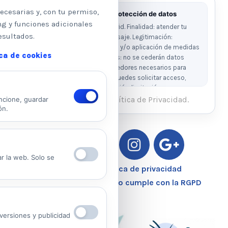
ecesarias y, con tu permiso,
Información básica sobre protección de datos
ng y funciones adicionales
Responsable: Psicologos Madrid. Finalidad: atender tu
esultados.
solicitud y responder a tu mensaje. Legitimación:
consentimiento del interesado y/o aplicación de medidas
ica de cookies
precontractuales. Destinatarios: no se cederán datos
salvo obligación legal o proveedores necesarios para
prestar el servicio. Derechos: puedes solicitar acceso,
rectificación, supresión, oposición, limitación y
portabilidad escribiendo al email legal indicado.
He leído y acepto la Política de Privacidad.
ncione, guardar
ón.
Ver Política de Privacidad
Ver Política de Cookies
ar la web. Solo se
Aviso Legal – Política de privacidad
Nuestro Centro Sanitario cumple con la RGPD
ersiones y publicidad