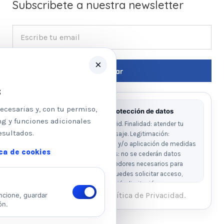
Subscribete a nuestra newsletter
×
s
ecesarias y, con tu permiso,
Información básica sobre protección de datos
ng y funciones adicionales
Responsable: Psicologos Madrid. Finalidad: atender tu
esultados.
solicitud y responder a tu mensaje. Legitimación:
consentimiento del interesado y/o aplicación de medidas
ica de cookies
precontractuales. Destinatarios: no se cederán datos
salvo obligación legal o proveedores necesarios para
prestar el servicio. Derechos: puedes solicitar acceso,
rectificación, supresión, oposición, limitación y
portabilidad escribiendo al email legal indicado.
He leído y acepto la Política de Privacidad.
ncione, guardar
ón.
Ver Política de Privacidad
Ver Política de Cookies