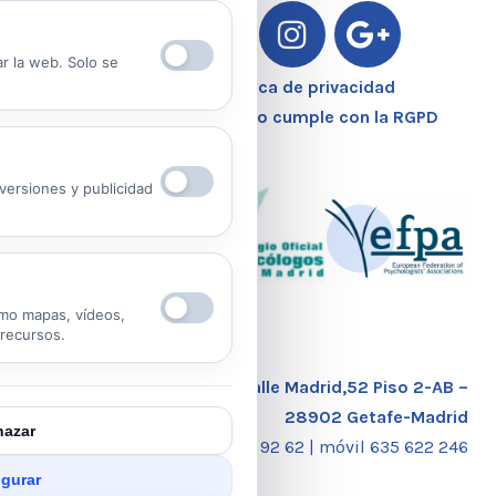
ar la web. Solo se
Aviso Legal – Política de privacidad
Nuestro Centro Sanitario cumple con la RGPD
ersiones y publicidad
mo mapas, vídeos,
 recursos.
Calle Madrid,52 Piso 2-AB –
28902 Getafe-Madrid
azar
tlf. 91 681 92 62 |
móvil 635 622 246
gurar