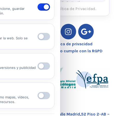
rectificación, supresión, oposición, limitación y
portabilidad escribiendo al email legal indicado.
He leído y acepto la Política de Privacidad.
ncione, guardar
ón.
Ver Política de Privacidad
Ver Política de Cookies
ar la web. Solo se
Aviso Legal – Política de privacidad
Nuestro Centro Sanitario cumple con la RGPD
ersiones y publicidad
mo mapas, vídeos,
 recursos.
Calle Madrid,52 Piso 2-AB –