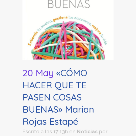
20 May
«CÓMO
HACER QUE TE
PASEN COSAS
BUENAS» Marian
Rojas Estapé
Escrito a las 17:13h
en
Noticias
por