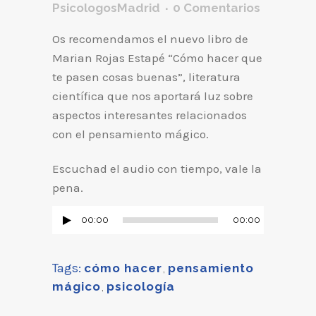
PsicologosMadrid
0 Comentarios
Os recomendamos el nuevo libro de
Marian Rojas Estapé “Cómo hacer que
te pasen cosas buenas”, literatura
científica que nos aportará luz sobre
aspectos interesantes relacionados
con el pensamiento mágico.
Escuchad el audio con tiempo, vale la
pena.
Reproductor
00:00
00:00
de
audio
Tags:
cómo hacer
,
pensamiento
mágico
,
psicología