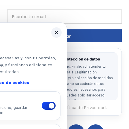
×
s
ecesarias y, con tu permiso,
Información básica sobre protección de datos
ng y funciones adicionales
Responsable: Psicologos Madrid. Finalidad: atender tu
esultados.
solicitud y responder a tu mensaje. Legitimación:
consentimiento del interesado y/o aplicación de medidas
ica de cookies
precontractuales. Destinatarios: no se cederán datos
salvo obligación legal o proveedores necesarios para
prestar el servicio. Derechos: puedes solicitar acceso,
rectificación, supresión, oposición, limitación y
portabilidad escribiendo al email legal indicado.
He leído y acepto la Política de Privacidad.
ncione, guardar
ón.
Ver Política de Privacidad
Ver Política de Cookies