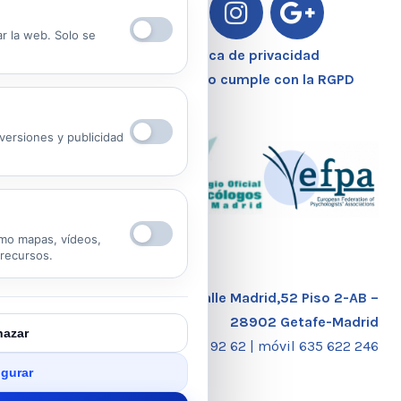
ar la web. Solo se
Aviso Legal – Política de privacidad
Nuestro Centro Sanitario cumple con la RGPD
ersiones y publicidad
mo mapas, vídeos,
 recursos.
Calle Madrid,52 Piso 2-AB –
28902 Getafe-Madrid
azar
tlf. 91 681 92 62 |
móvil 635 622 246
gurar