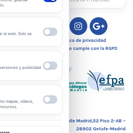
ón.
Ver Política de Privacidad
Ver Política de Cookies
ar la web. Solo se
Aviso Legal – Política de privacidad
Nuestro Centro Sanitario cumple con la RGPD
ersiones y publicidad
mo mapas, vídeos,
 recursos.
Calle Madrid,52 Piso 2-AB –
28902 Getafe-Madrid
azar