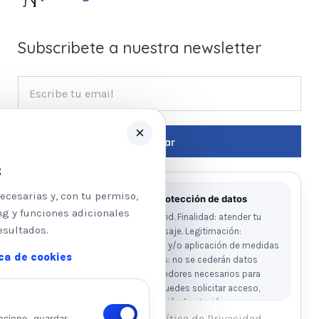
Subscribete a nuestra newsletter
×
s
ecesarias y, con tu permiso,
Información básica sobre protección de datos
ng y funciones adicionales
Responsable: Psicologos Madrid. Finalidad: atender tu
esultados.
solicitud y responder a tu mensaje. Legitimación:
consentimiento del interesado y/o aplicación de medidas
ica de cookies
precontractuales. Destinatarios: no se cederán datos
salvo obligación legal o proveedores necesarios para
prestar el servicio. Derechos: puedes solicitar acceso,
rectificación, supresión, oposición, limitación y
portabilidad escribiendo al email legal indicado.
He leído y acepto la Política de Privacidad.
ncione, guardar