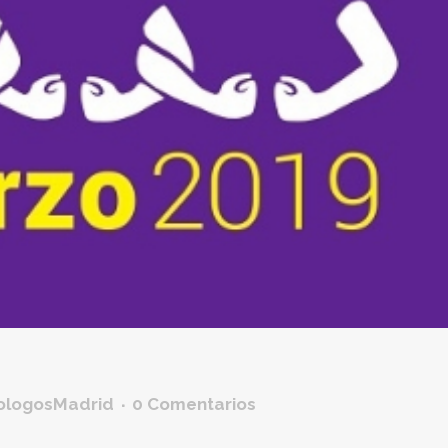
ologosMadrid
0 Comentarios