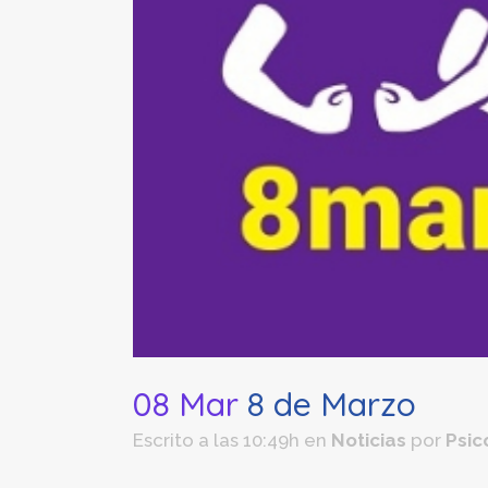
08 Mar
8 de Marzo
Escrito a las 10:49h
en
Noticias
por
Psic