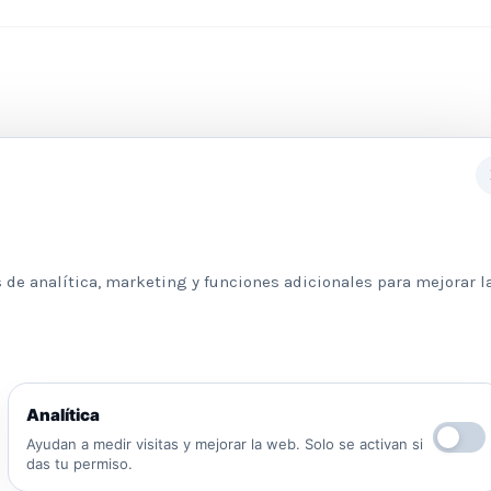
Subscribete a nuestra newslett
 de analítica, marketing y funciones adicionales para mejorar l
Información básica sobre protección de datos
Analítica
Responsable: Psicologos Madrid. Finalidad:
Ayudan a medir visitas y mejorar la web. Solo se activan si
atender tu solicitud y responder a tu mensaje.
das tu permiso.
Legitimación: consentimiento del interesado y/o