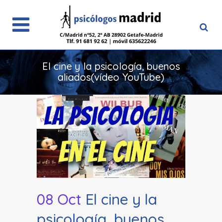
El cine y la psicología, buenos
aliados(vídeo YouTube)
08 Oct
El cine y la
psicología, buenos