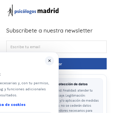
Subscribete a nuestra newsletter
×
s
ecesarias y, con tu permiso,
Información básica sobre protección de datos
ng y funciones adicionales
Responsable: Psicologos Madrid. Finalidad: atender tu
esultados.
solicitud y responder a tu mensaje. Legitimación:
consentimiento del interesado y/o aplicación de medidas
ica de cookies
precontractuales. Destinatarios: no se cederán datos
salvo obligación legal o proveedores necesarios para