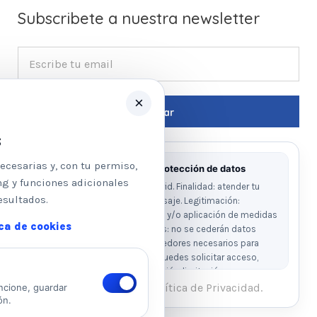
Subscribete a nuestra newsletter
×
s
ecesarias y, con tu permiso,
Información básica sobre protección de datos
ng y funciones adicionales
Responsable: Psicologos Madrid. Finalidad: atender tu
esultados.
solicitud y responder a tu mensaje. Legitimación:
consentimiento del interesado y/o aplicación de medidas
ica de cookies
precontractuales. Destinatarios: no se cederán datos
salvo obligación legal o proveedores necesarios para
prestar el servicio. Derechos: puedes solicitar acceso,
rectificación, supresión, oposición, limitación y
portabilidad escribiendo al email legal indicado.
He leído y acepto la Política de Privacidad.
ncione, guardar
ón.
Ver Política de Privacidad
Ver Política de Cookies