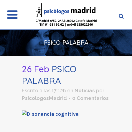
PSICO PALABRA
26 Feb
PSICO
PALABRA
Escrito a las 17:12h
en
Noticias
por
PsicologosMadrid
0 Comentarios