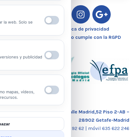
ar la web. Solo se
Aviso Legal – Política de privacidad
Nuestro Centro Sanitario cumple con la RGPD
ersiones y publicidad
mo mapas, vídeos,
 recursos.
Calle Madrid,52 Piso 2-AB –
28902 Getafe-Madrid
azar
tlf. 91 681 92 62 |
móvil 635 622 246