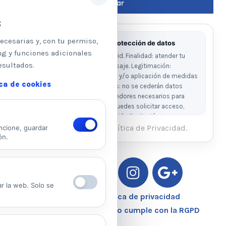
s
ecesarias y, con tu permiso,
Información básica sobre protección de datos
ng y funciones adicionales
Responsable: Psicologos Madrid. Finalidad: atender tu
esultados.
solicitud y responder a tu mensaje. Legitimación:
consentimiento del interesado y/o aplicación de medidas
ica de cookies
precontractuales. Destinatarios: no se cederán datos
salvo obligación legal o proveedores necesarios para
prestar el servicio. Derechos: puedes solicitar acceso,
rectificación, supresión, oposición, limitación y
portabilidad escribiendo al email legal indicado.
He leído y acepto la Política de Privacidad.
ncione, guardar
ón.
Ver Política de Privacidad
Ver Política de Cookies
ar la web. Solo se
Aviso Legal – Política de privacidad
Nuestro Centro Sanitario cumple con la RGPD