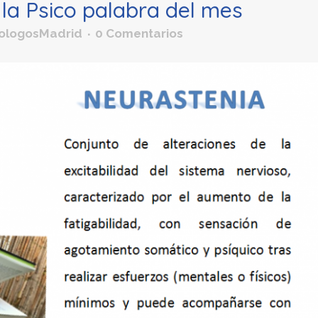
a Psico palabra del mes
cologosMadrid
0 Comentarios