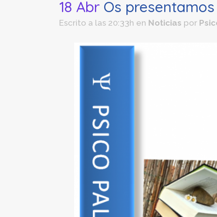
18 Abr
Os presentamos l
Escrito a las 20:33h
en
Noticias
por
Psi