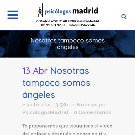
Nosotras tampoco somos
ángeles
13 Abr
Nosotras
tampoco somos
ángeles
Escrito a las 13:58h
en
Noticias
por
PsicologosMadrid
0 Comentarios
Te proponemos que visualices el vídeo
del enlace y después pienses en ti y