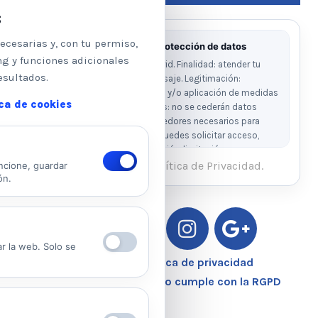
s
ecesarias y, con tu permiso,
Información básica sobre protección de datos
ng y funciones adicionales
Responsable: Psicologos Madrid. Finalidad: atender tu
esultados.
solicitud y responder a tu mensaje. Legitimación:
consentimiento del interesado y/o aplicación de medidas
ica de cookies
precontractuales. Destinatarios: no se cederán datos
salvo obligación legal o proveedores necesarios para
prestar el servicio. Derechos: puedes solicitar acceso,
rectificación, supresión, oposición, limitación y
portabilidad escribiendo al email legal indicado.
He leído y acepto la Política de Privacidad.
ncione, guardar
ón.
Ver Política de Privacidad
Ver Política de Cookies
ar la web. Solo se
Aviso Legal – Política de privacidad
Nuestro Centro Sanitario cumple con la RGPD