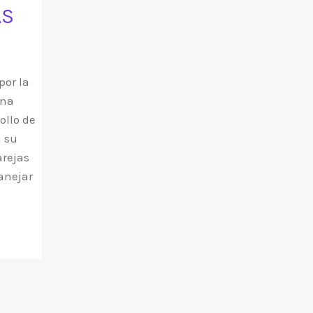
AS
por la
una
ollo de
n su
arejas
anejar