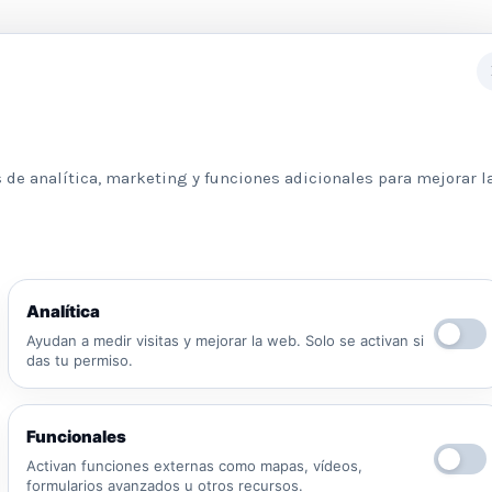
Subscribete a nuestra newslett
 de analítica, marketing y funciones adicionales para mejorar l
Información básica sobre protección de datos
Analítica
Responsable: Psicologos Madrid. Finalidad:
Ayudan a medir visitas y mejorar la web. Solo se activan si
atender tu solicitud y responder a tu mensaje.
das tu permiso.
Legitimación: consentimiento del interesado y/o
aplicación de medidas precontractuales.
Destinatarios: no se cederán datos salvo
Funcionales
obligación legal o proveedores necesarios para
prestar el servicio. Derechos: puedes solicitar
Activan funciones externas como mapas, vídeos,
formularios avanzados u otros recursos.
acceso, rectificación, supresión, oposición,
He leído y acepto la Política de