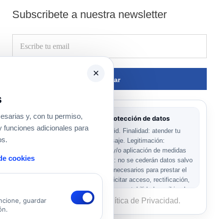
Subscribete a nuestra newsletter
×
s
esarias y, con tu permiso,
Información básica sobre protección de datos
y funciones adicionales para
Responsable: Psicologos Madrid. Finalidad: atender tu
os.
solicitud y responder a tu mensaje. Legitimación:
consentimiento del interesado y/o aplicación de medidas
 de cookies
precontractuales. Destinatarios: no se cederán datos salvo
obligación legal o proveedores necesarios para prestar el
servicio. Derechos: puedes solicitar acceso, rectificación,
supresión, oposición, limitación y portabilidad escribiendo
al email legal indicado.
ncione, guardar
He leído y acepto la Política de Privacidad.
ón.
Ver Política de Privacidad
Ver Política de Cookies