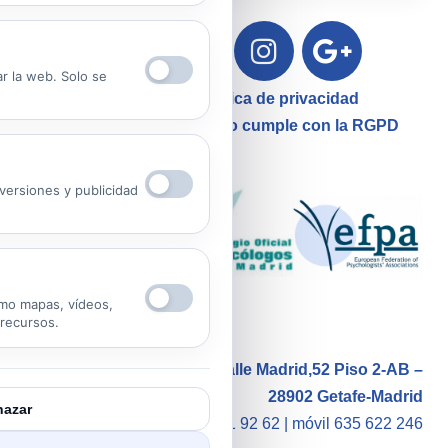
ar la web. Solo se
Aviso Legal – Política de privacidad
Nuestro Centro Sanitario cumple con la RGPD
ersiones y publicidad
mo mapas, vídeos,
 recursos.
Calle Madrid,52 Piso 2-AB –
28902 Getafe-Madrid
azar
tlf. 91 681 92 62 |
móvil 635 622 246