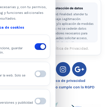
ecesarias y, con tu permiso,
Información básica sobre protección de datos
ng y funciones adicionales
Responsable: Psicologos Madrid. Finalidad: atender tu
esultados.
solicitud y responder a tu mensaje. Legitimación:
consentimiento del interesado y/o aplicación de medidas
ica de cookies
precontractuales. Destinatarios: no se cederán datos
salvo obligación legal o proveedores necesarios para
prestar el servicio. Derechos: puedes solicitar acceso,
rectificación, supresión, oposición, limitación y
portabilidad escribiendo al email legal indicado.
He leído y acepto la Política de Privacidad.
ncione, guardar
ón.
Ver Política de Privacidad
Ver Política de Cookies
ar la web. Solo se
Aviso Legal – Política de privacidad
Nuestro Centro Sanitario cumple con la RGPD
ersiones y publicidad