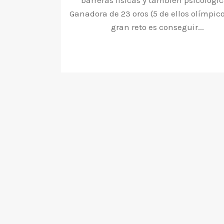
barreras físicas y también psicológic
Ganadora de 23 oros (5 de ellos olímpico
gran reto es conseguir...