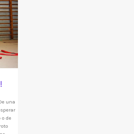
!
 De una
esperar
o o de
roto