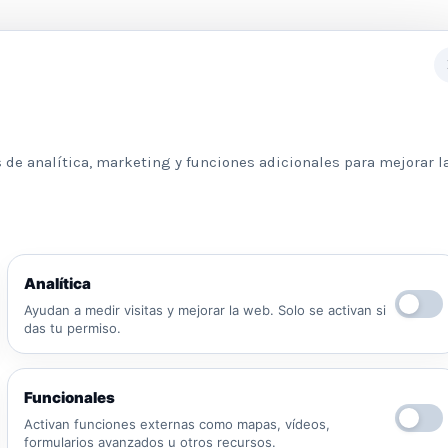
Subscribete a nuestra newslett
 de analítica, marketing y funciones adicionales para mejorar l
Información básica sobre protección de datos
Analítica
Responsable: Psicologos Madrid. Finalidad:
Ayudan a medir visitas y mejorar la web. Solo se activan si
atender tu solicitud y responder a tu mensaje.
das tu permiso.
Legitimación: consentimiento del interesado y/o
aplicación de medidas precontractuales.
Destinatarios: no se cederán datos salvo
Funcionales
obligación legal o proveedores necesarios para
prestar el servicio. Derechos: puedes solicitar
Activan funciones externas como mapas, vídeos,
formularios avanzados u otros recursos.
acceso, rectificación, supresión, oposición,
He leído y acepto la Política de