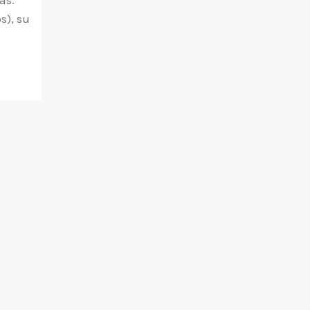
as.
s), su