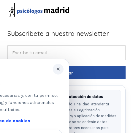
Subscribete a nuestra newsletter
×
s
ecesarias y, con tu permiso,
Información básica sobre protección de datos
ng y funciones adicionales
Responsable: Psicologos Madrid. Finalidad: atender tu
esultados.
solicitud y responder a tu mensaje. Legitimación:
consentimiento del interesado y/o aplicación de medidas
ica de cookies
precontractuales. Destinatarios: no se cederán datos
salvo obligación legal o proveedores necesarios para