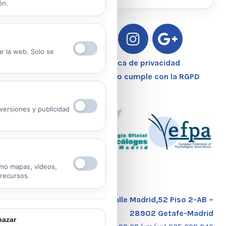
ón.
Ver Política de Privacidad
Ver Política de Cookies
ar la web. Solo se
Aviso Legal – Política de privacidad
Nuestro Centro Sanitario cumple con la RGPD
ersiones y publicidad
mo mapas, vídeos,
 recursos.
Calle Madrid,52 Piso 2-AB –
28902 Getafe-Madrid
azar