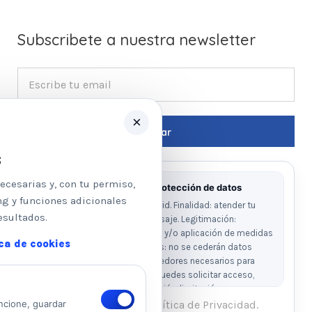
Subscribete a nuestra newsletter
×
s
ecesarias y, con tu permiso,
Información básica sobre protección de datos
ng y funciones adicionales
Responsable: Psicologos Madrid. Finalidad: atender tu
esultados.
solicitud y responder a tu mensaje. Legitimación:
consentimiento del interesado y/o aplicación de medidas
ica de cookies
precontractuales. Destinatarios: no se cederán datos
salvo obligación legal o proveedores necesarios para
prestar el servicio. Derechos: puedes solicitar acceso,
rectificación, supresión, oposición, limitación y
portabilidad escribiendo al email legal indicado.
He leído y acepto la Política de Privacidad.
ncione, guardar