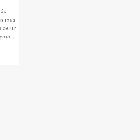
más
en más
ta de un
para...