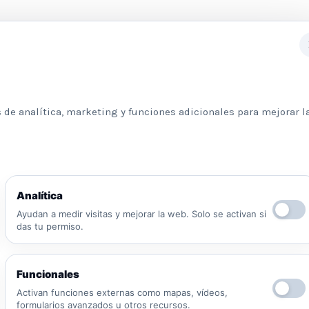
Subscribete a nuestra newslett
 de analítica, marketing y funciones adicionales para mejorar l
Información básica sobre protección de datos
Analítica
Responsable: Psicologos Madrid. Finalidad:
Ayudan a medir visitas y mejorar la web. Solo se activan si
atender tu solicitud y responder a tu mensaje.
das tu permiso.
Legitimación: consentimiento del interesado y/o
aplicación de medidas precontractuales.
Destinatarios: no se cederán datos salvo
Funcionales
obligación legal o proveedores necesarios para
prestar el servicio. Derechos: puedes solicitar
Activan funciones externas como mapas, vídeos,
formularios avanzados u otros recursos.
acceso, rectificación, supresión, oposición,
He leído y acepto la Política de