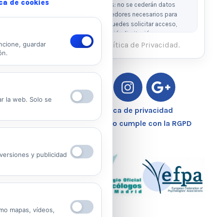
ica de cookies
precontractuales. Destinatarios: no se cederán datos
salvo obligación legal o proveedores necesarios para
prestar el servicio. Derechos: puedes solicitar acceso,
rectificación, supresión, oposición, limitación y
portabilidad escribiendo al email legal indicado.
He leído y acepto la Política de Privacidad.
ncione, guardar
ón.
Ver Política de Privacidad
Ver Política de Cookies
ar la web. Solo se
Aviso Legal – Política de privacidad
Nuestro Centro Sanitario cumple con la RGPD
ersiones y publicidad
mo mapas, vídeos,