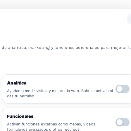
Subscribete a nuestra newslett
 de analítica, marketing y funciones adicionales para mejorar l
Información básica sobre protección de datos
Analítica
Responsable: Psicologos Madrid. Finalidad:
Ayudan a medir visitas y mejorar la web. Solo se activan si
atender tu solicitud y responder a tu mensaje.
das tu permiso.
Legitimación: consentimiento del interesado y/o
aplicación de medidas precontractuales.
Destinatarios: no se cederán datos salvo
Funcionales
obligación legal o proveedores necesarios para
prestar el servicio. Derechos: puedes solicitar
Activan funciones externas como mapas, vídeos,
formularios avanzados u otros recursos.
acceso, rectificación, supresión, oposición,
He leído y acepto la Política de