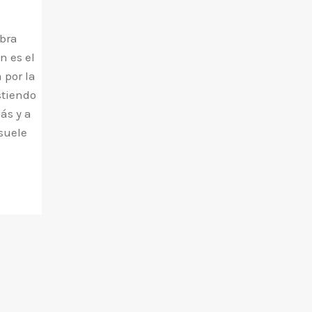
abra
n es el
 por la
stiendo
ás y a
 suele