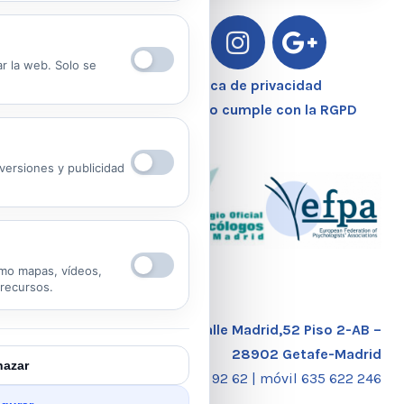
ar la web. Solo se
Aviso Legal – Política de privacidad
Nuestro Centro Sanitario cumple con la RGPD
ersiones y publicidad
mo mapas, vídeos,
 recursos.
Calle Madrid,52 Piso 2-AB –
28902 Getafe-Madrid
azar
tlf. 91 681 92 62 |
móvil 635 622 246