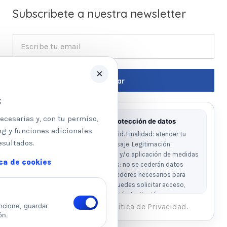
Subscribete a nuestra newsletter
×
s
ecesarias y, con tu permiso,
Información básica sobre protección de datos
ng y funciones adicionales
Responsable: Psicologos Madrid. Finalidad: atender tu
esultados.
solicitud y responder a tu mensaje. Legitimación:
consentimiento del interesado y/o aplicación de medidas
ica de cookies
precontractuales. Destinatarios: no se cederán datos
salvo obligación legal o proveedores necesarios para
prestar el servicio. Derechos: puedes solicitar acceso,
rectificación, supresión, oposición, limitación y
portabilidad escribiendo al email legal indicado.
He leído y acepto la Política de Privacidad.
ncione, guardar
ón.
Ver Política de Privacidad
Ver Política de Cookies