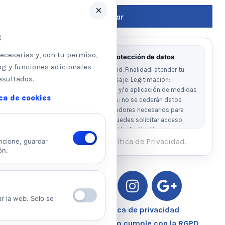
×
s
ecesarias y, con tu permiso,
Información básica sobre protección de datos
ng y funciones adicionales
Responsable: Psicologos Madrid. Finalidad: atender tu
esultados.
solicitud y responder a tu mensaje. Legitimación:
consentimiento del interesado y/o aplicación de medidas
ica de cookies
precontractuales. Destinatarios: no se cederán datos
salvo obligación legal o proveedores necesarios para
prestar el servicio. Derechos: puedes solicitar acceso,
rectificación, supresión, oposición, limitación y
portabilidad escribiendo al email legal indicado.
He leído y acepto la Política de Privacidad.
ncione, guardar
ón.
Ver Política de Privacidad
Ver Política de Cookies
ar la web. Solo se
Aviso Legal – Política de privacidad
Nuestro Centro Sanitario cumple con la RGPD