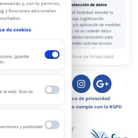
ecesarias y, con tu permiso,
Información básica sobre protección de datos
ng y funciones adicionales
Responsable: Psicologos Madrid. Finalidad: atender tu
esultados.
solicitud y responder a tu mensaje. Legitimación:
consentimiento del interesado y/o aplicación de medidas
ica de cookies
precontractuales. Destinatarios: no se cederán datos
salvo obligación legal o proveedores necesarios para
prestar el servicio. Derechos: puedes solicitar acceso,
rectificación, supresión, oposición, limitación y
portabilidad escribiendo al email legal indicado.
He leído y acepto la Política de Privacidad.
ncione, guardar
ón.
Ver Política de Privacidad
Ver Política de Cookies
ar la web. Solo se
Aviso Legal – Política de privacidad
Nuestro Centro Sanitario cumple con la RGPD
ersiones y publicidad