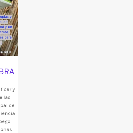
ABRA
ficar y
e las
ipal de
ciencia
apego
rsonas