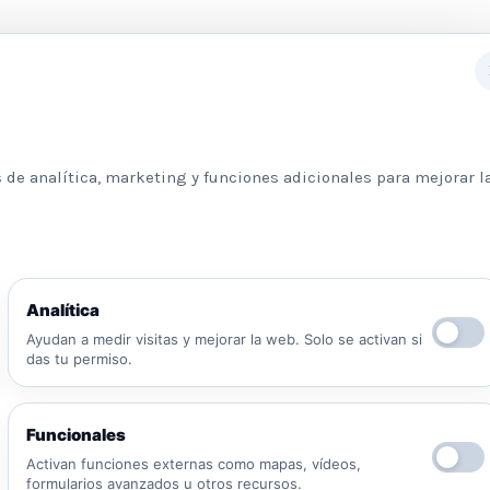
Subscribete a nuestra newslett
 de analítica, marketing y funciones adicionales para mejorar l
Información básica sobre protección de datos
Analítica
Responsable: Psicologos Madrid. Finalidad:
Ayudan a medir visitas y mejorar la web. Solo se activan si
atender tu solicitud y responder a tu mensaje.
das tu permiso.
Legitimación: consentimiento del interesado y/o
aplicación de medidas precontractuales.
Destinatarios: no se cederán datos salvo
Funcionales
obligación legal o proveedores necesarios para
prestar el servicio. Derechos: puedes solicitar
Activan funciones externas como mapas, vídeos,
formularios avanzados u otros recursos.
acceso, rectificación, supresión, oposición,
He leído y acepto la Política de